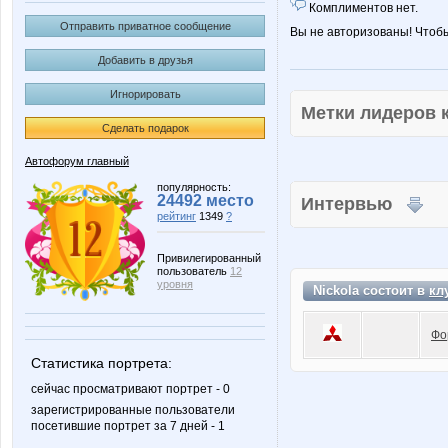
Комплиментов нет.
Отправить приватное сообщение
Вы не авторизованы! Чтоб
Добавить в друзья
Игнорировать
Метки лидеров
Сделать подарок
Автофорум главный
популярность:
24492 место
Интервью
рейтинг
1349
?
Привилегированный
пользователь
12
уровня
Nickola состоит в
кл
Фо
Статистика портрета:
сейчас просматривают портрет - 0
зарегистрированные пользователи
посетившие портрет за 7 дней - 1