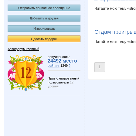
Отправить приватное сообщение
Читайте мою тему <str
Добавить в друзья
Игнорировать
Отдам проигры
Сделать подарок
Читайте мою тему <str
Автофорум главный
популярность:
24492 место
рейтинг
1349
?
1
Привилегированный
пользователь
12
уровня