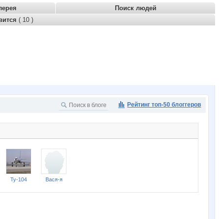
лерея
Поиск людей
вится
( 10 )
Рейтинг топ-50 блоггеров
Ту-104
Вася-я