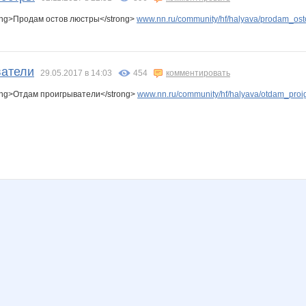
ong>Продам остов люстры</strong>
www.nn.ru/community/hf/halyava/prodam_osto
ватели
29.05.2017 в 14:03
454
комментировать
ong>Отдам проигрыватели</strong>
www.nn.ru/community/hf/halyava/otdam_proigr