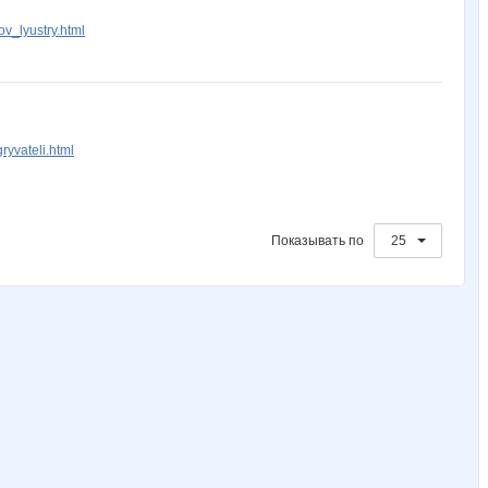
v_lyustry.html
yvateli.html
Показывать по
25