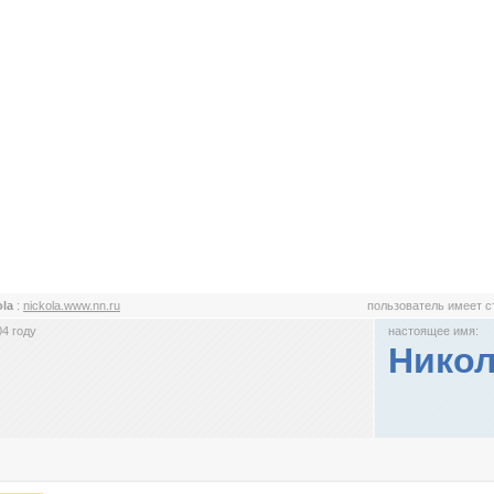
ola
:
nickola.www.nn.ru
пользователь имеет 
4 году
настоящее имя:
Нико