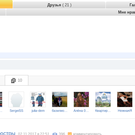
Друзья
( 21 )
Га
Мне нра
10
e McDuck
SergeiSS
julia-dem
базилио83
Алёна 00602
Квартира на сутки нн
НежнаяЯ
люстры
02.11.2017 в 22:51
396
комментировать