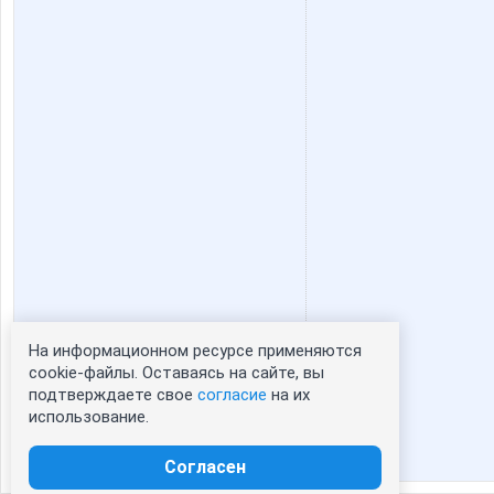
На информационном ресурсе применяются
Статистика портрета:
cookie-файлы. Оставаясь на сайте, вы
подтверждаете свое
согласие
на их
сейчас просматривают портрет - 0
использование.
зарегистрированные пользователи
посетившие портрет за 7 дней - 1
Согласен